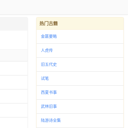
热门古籍
金匮要略
人虎传
旧五代史
试笔
西夏书事
武林旧事
陆游诗全集