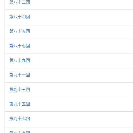
第八十二回
第八十四回
第八十五回
第八十七回
第八十九回
第九十一回
第九十三回
第九十五回
第九十七回
第九十九回