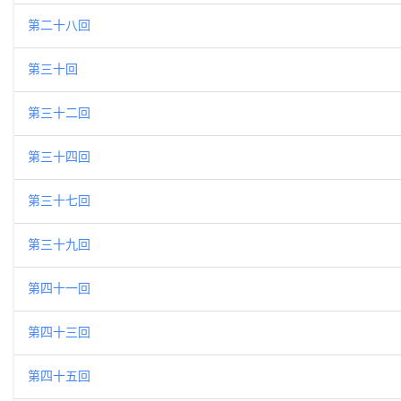
第二十八回
第三十回
第三十二回
第三十四回
第三十七回
第三十九回
第四十一回
第四十三回
第四十五回