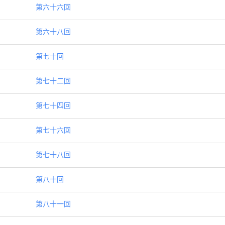
第六十六回
第六十八回
第七十回
第七十二回
第七十四回
第七十六回
第七十八回
第八十回
第八十一回