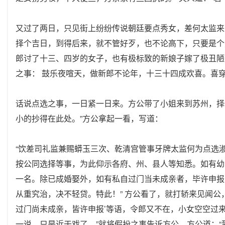
又过了两日，只见街上纷纷传说朝廷要点秀女，差何太监来
择个吉日，到得后来，就不管好歹，也不论高下，只要是个
郎讨了十三、四岁的女子，也有极标致的新娘子嫁了极丑陋
之事： 鼓乐夜喧天，做新郎不论年，十三十四成欢喜。喜
话说点选之事，一日紧一日来。方公带了小姐来到苏州，择
小的抄得在此处。”方公拿起一看，写道：
“饮差司礼监兼赐蟒玉三次、乾清宫管事牙牌太监何为点选
按公同选择等事，为此仰示各府、州、县人等知悉。如有幼
一名。除已成婚娶外，如有私自过门当未成亲者，毕许申报
从重究治，决不轻贷。特此！” 方公看了，就打轿来见闻公
过门尚未成亲，皆许申报’等语，令郎又不在，小女空空过来
一说，只是近于戏了。”就将假扮之事告诉方公。方公道：