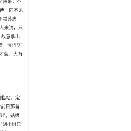
文诗来，不
这诗一向不见
不减苏惠
夫人来请，只
，故意拿出
情。”心里左
才貌，大有
里临帖，定
“前日那首
不出，姑娘
”胡小姐只