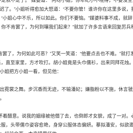
迟了。”小姐听得愈加大怒道：“不要你管！谁许你在这里多说，
：“小姐心中不乐，所以如此。你们不要恼。”媒婆料事不成，就
。你不肯罢了，为何到嚷我们起来？”就加了许多言语来回复厉兵
罢了，为何如此可恶？”又笑一笑道：“他要点去也不难。”就打
乐，直至家里，方才吹打。胡小姐竟是头巾儒衫，出来同拜花烛
小姐把方小姐一看，但见他：
出霓裳之舞。步沉香而无迹，不输潘妃；嫌脂粉以不施，休言虢
。
又怀着醋意。说我的姻缘被他僭了去，也倒郎才女貌，成了一对。
公服，头带儒巾姿容愈艳，身穿公服体态偏妍。摹拟潘安，似欲