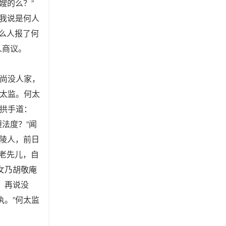
嫂的么？”
对我说是何人
甚么人报了何
人商议。
尚没人家，
太监。何太
拱手道：
法度？”闻
金陵人，前日
方老先儿，自
女乃胡敬庵
，再说没
执。”何太监