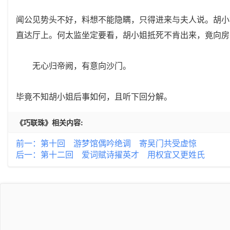
闻公见势头不好，料想不能隐瞒，只得进来与夫人说。胡小
直达厅上。何太监坐定要看，胡小姐抵死不肯出来，竟向房
无心归帝阙，有意向沙门。
毕竟不知胡小姐后事如何，且听下回分解。
《巧联珠》相关内容:
前一：第十回 游梦馆偶吟绝调 寄吴门共受虚惊
后一：第十二回 爱词赋诗擢英才 用权宜又更姓氏