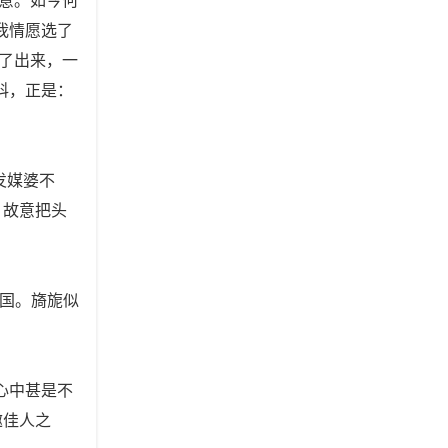
我情愿选了
辞了出来，一
科，正是：
发媒婆不
。故意把头
国。旖旎似
心中甚是不
邀佳人之