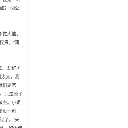
如？”闻公
不觉大恼，
权贵。”闻
去，却好厉
胡太太，我
我们是官
。只是公子
做主。小姐
里没一刻
过了。”夫
主意。如今何