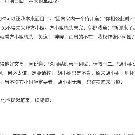
；灯前白面，本来镜里红妆。
此时可以还我本来面目了。”因向房内一个侍儿道：“你相公此时
，免不得先来拜方小姐。方小姐梳头未完，邬妈戏道：“新郎来了
就看方小姐梳头，笑道：“嫂嫂，画眉的不在，我权作张郎何如？
得他好文墨，因说道：“久闻姑娘善于词赋，请教一二。”胡小姐
之风，何必太谦，定要请教！”胡小姐只是不肯，原来胡小姐一则
。当不得方小姐坐定要看，胡小姐无奈，只得提笔来写道：
他也提起笔来，续成道：