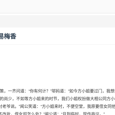
易梅香
策，一齐问道：“你有何计？”邬妈道：“如今方小姐要过门，我
的尚少，不如等方小姐来的时节，我们小姐权扮做大相公同方小
对老爷说。”闻公笑道：“方小姐来时，不便空堂，我原要侄女同
不改妆，侄女却怎么处？”闻公道：“且到临时，现作商议。”