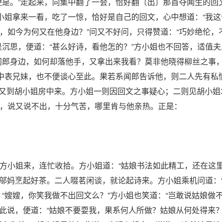
便是。”走起来，向集中翻了一会，恰好翻〔出〕那首夺闻生的回
方小姐拿来一看，吃了一惊，恰好是自己的回文，心中想道：“我
，如今为何又在他身边？”问又不好问，只得赞道：“巧妙绝伦，
是沉思，便道：“甚么好诗，看他怎的？”方小姐也不回答，适值
闻郎身边，如何却落他手，又拿出来我看？莫非他晓得柳丝之事
们中表兄妹，也不便谈心至此。果若系闻郎告诉他，则二人先有私
，又到胡小姐房中来。方小姐一则因回文之事疑心；二则见胡小姐
，说又说不出，十分气苦，哪里肯与他亲热。正是：
方小姐来，连忙收拾。方小姐道：“姑娘书法如此精工，还在这
，邬妈烹起好茶。二人啜茗闲谈，就论起诗来。方小姐乘机问道：
“嫂嫂，你笑我做不出回文么？”方小姐也笑道：“岂敢说姑娘做
如此说，便道：“姑娘不要耍我，果系何人所做？姑娘从何处得来？