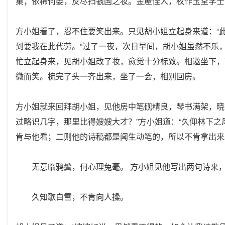
巢；依稀何晏，反尽扫虢国之妆。金屋佳人，权作玉堂学士
方小姐看了，忍不住要笑出来。只见胡小姐立起身来道：“
到要我在此代劳。”过了一夜，次日早间，胡小姐虽然不乐
忙立起身来，见胡小姐改了妆，愈觉十分标致。相邀坐下，
微而笑。梳完了头一齐出来，坐了一会，相别回房。
方小姐就来回拜胡小姐，见他房中笔砚精良，琴书满架，晓
过略识几字，那里比得嫂嫂大才？”方小姐道：“久仰林下
肯与他看；二则他的诗稿都是闻生动笔的，所以不肯拿出来
无意临鸦鬓，何心理兔毫。 方小姐见他写出两句诗来，
久知歌白雪，不肯向人操。