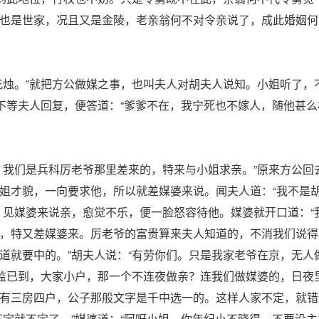
也是世家，况且又是金陵，老亲翁何不对令亲说了，成此婚姻何
花烛。”就把方公做媒之事，也叫夫人对胡夫人说知。小姐听了，
不等夫人回复，便答道：“爹爹不在，我宁死也不嫁人，随他甚么
？我们是兵科厉老爷那里差来的，特来与小姐求亲。”原来方公回
姐才貌，一向要求他，所以就差媒婆来说。闻夫人道：“我不是
，见媒婆来说亲，愈觉不乐，便一脸怒容待他。媒婆就开口道：“
，特又差媒婆来。厉老爷的富贵算来夫人知道的，不消我们说得
道就要中的。”胡夫人说：“有劳你们。只是我家老爷在京，无人
太监已到，大家小户，那一个不连夜做亲？连我们做媒婆的，日夜
有三房四户，公子那般文字是千中选一的。这样人家不定，就错
不定就不定了。”媒婆道：“阿呀小姐，你年纪小不晓得，不要没