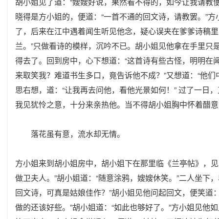
胡小姐见了道：“嫂嫂好说，果然看不得的，如今让我请教
晓得是方小姐的，便道：“一首不通的回文诗，请教罢。”
了，后来在江中遇着闻生听见他念，疑心误夹在爹爹诗稿里
兰。”只做看诗的模样，沉吟不已。胡小姐见他拿在手里只
得去了。回到房中，心下想道：“这首诗有些古怪，明明在
来取笑我？难道书生多口，竟告诉他不成？”又想道：“他
思右想，道：“让我再去问他，看他光景如何！” 过了一日
我见犹怜之意，十分来亲热他。当不得胡小姐胸中怀着醋意
落花虽有意，流水却无情。
方小姐来到胡小姐房中，胡小姐下在那里临《兰亭帖》，见
做卫夫人。”胡小姐道：“随意涂鸦，嫂嫂休笑。”二人坐下
回文诗，可真是姑娘佳作？”胡小姐见他问起回文，便笑道：
做的还该好些。”胡小姐道：“如此也够好了。”方小姐见他