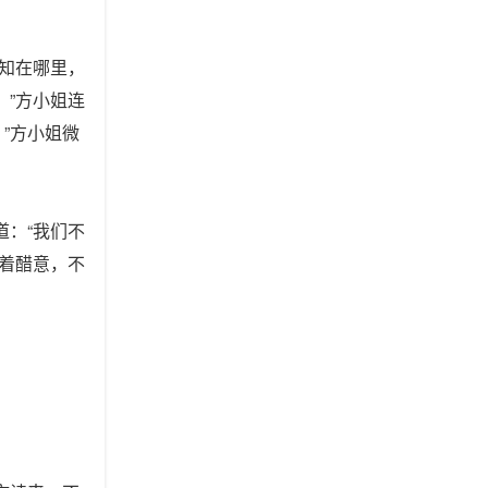
不知在哪里，
。”方小姐连
”方小姐微
道：“我们不
怀着醋意，不