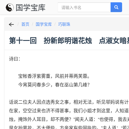
国学宝库
首页
国学宝库
巧联珠
第十一回 扮新郎明谐花烛 点淑女暗
诗曰：
宝帐香浮紫雾重，风前并蒂两芙蓉。
今宵莫问春多少，春在巫山第几峰？
话说二位夫人因点选秀女之事，相对无法，听见邬妈说有计
在家，空空过来也济不得甚事，我们小姐才到这里，人知道
烛，掩饰外人耳目，却不两便？”闻夫人道：“也使得，我去
是女扮男妆，不大便些，方亲家有些固执的。”夫人道：“若