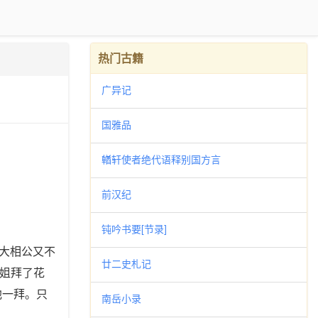
热门古籍
广异记
国雅品
輶轩使者绝代语释别国方言
前汉纪
钝吟书要[节录]
想大相公又不
廿二史札记
姐拜了花
他一拜。只
南岳小录