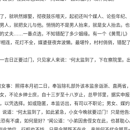
了，就哄然嫁娶，彻夜鼓乐喧天，起初还叫个媒人、论些年纪、
男人，就把女儿与他。悄悄的不是男人抬来，就是女人抬去。也
的丈夫……一番点选，不知错配了多少姻缘。有一个《黄莺儿》
穿相连，花灯不全，媒婆昼夜奔波懒。最堪怜，村村俏俏，错配
一吉日正要过门，只见家人来说：“何太监到了，下在察院里。
淑女事：照得本月初二日，奉旨除礼部外该本监亲诣浙、直两省
女，不论乡绅士庶，自十三岁至十八岁止，总甲邻里，据实申报
，以凭选择。如或隐匿，本监访出，有司以不职论；男女、媒妁
，说道：“何太监到了，如此紧急，小女今晚就要过门！只是他告
恐有不虞，如何是好？”闻公道：“小弟因舍侄女在此，也甚耽心
“到此地位，行权也不妨。只是令舅既不在此，亲翁何不代令舅觅