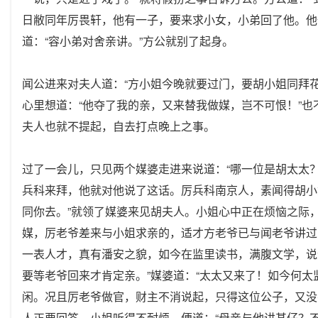
日敝同年厉畏轩，他有一子，要来求小女，小弟回了他。他
道：“容小弟对舍亲讲。”方公就别了起身。
闻公进来对夫人道：“方小姐今晚就要过门，要胡小姐同拜
心里想道：“他夺了我的亲，又来替我做媒，岂不可恨！”也
夫人也就不提起，自去打点晚上之事。
过了一会儿，只见两个媒婆走进来说道：“哪一位是胡太太
兵科来拜，他就对他说了这话。厉兵科南京人，素闻得胡小
同你去。”就领了媒婆来见胡夫人。小姐心中正在烦恼之际
媒，厉老爷差来与小姐求亲的，适才方老爷已与闻老爷讲过
一表人才，真有潘安之貌，如今在监里读书，满腹文学，说
要等老爷回来才肯定亲。”媒婆道：“太太又来了！如今何
闲。况且厉老爷做官，财主不消说起，只得这位公子，又没
人正要回答，小姐听得不耐烦，便道：“母亲与他讲甚仔？