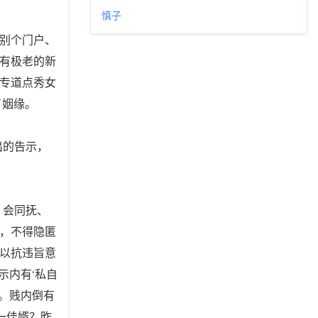
慎子
别个门户、
有极老的新
专道点秀女
了姻缘。
出的告示，
，会同抚、
，不得隐匿
以抗违旨意
示内有‘私自
。贱内倒有
一佳婿？昨