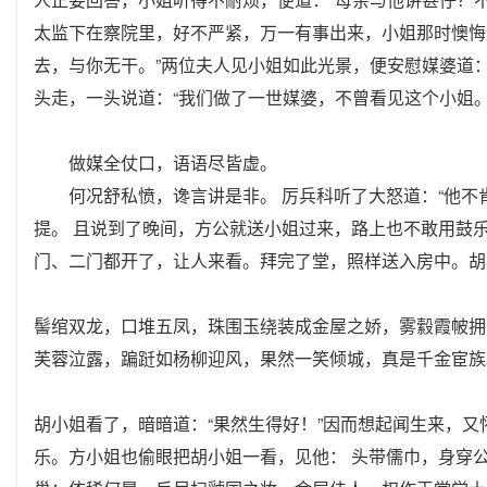
太监下在察院里，好不严紧，万一有事出来，小姐那时懊悔
去，与你无干。”两位夫人见小姐如此光景，便安慰媒婆道
头走，一头说道：“我们做了一世媒婆，不曾看见这个小姐
做媒全仗口，语语尽皆虚。
何况舒私愤，谗言讲是非。 厉兵科听了大怒道：“他不肯
提。 且说到了晚间，方公就送小姐过来，路上也不敢用鼓
门、二门都开了，让人来看。拜完了堂，照样送入房中。胡
髻绾双龙，口堆五凤，珠围玉绕装成金屋之娇，雾縠霞帔拥
芙蓉泣露，蹁跹如杨柳迎风，果然一笑倾城，真是千金宦族
胡小姐看了，暗暗道：“果然生得好！”因而想起闻生来，
乐。方小姐也偷眼把胡小姐一看，见他： 头带儒巾，身穿