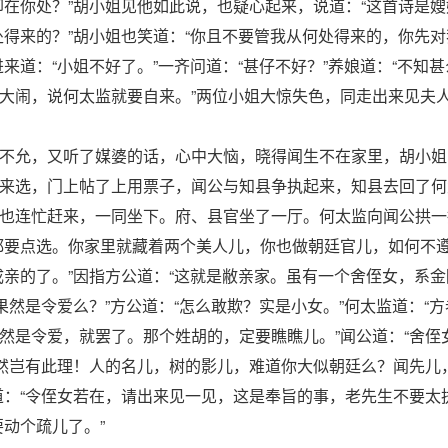
在你处？”胡小姐见他如此说，也疑心起来，说道：“这首诗是嫂
处得来的？”胡小姐也笑道：“你且不要管我从何处得来的，你先
来道：“小姐不好了。”一齐问道：“甚仔不好？”养娘道：“不知
大闹，说何太监就要自来。”两位小姐大惊失色，同走出来见夫
不允，又听了媒婆的话，心中大恼，晓得闻生不在家里，胡小姐
来选，门上帖了上用票子，闻公与知县争执起来，知县去回了何
也连忙赶来，一同坐下。府、县官坐了一厅。何太监向闻公拱一
都要点选。你家里就藏着两个美人儿，你也做朝廷官儿，如何不遵
成亲的了。”因指方公道：“这就是敝亲家。虽有一个舍侄女，系
果然是令爱么？”方公道：“怎么敢欺？实是小女。”何太监道：“
然是令爱，就罢了。那个姓胡的，定要瞧瞧儿。”闻公道：“舍侄
果然岂有此理！人的名儿，树的影儿，难道你大似朝廷么？闻先儿
道：“令侄女若在，请出来见一见，这是奉旨的事，老先生不要太
动个疏儿了。”