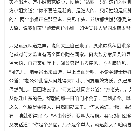
笑不出声。方小姐愈觉疑心，便道：“姑娘，只问这诗为何却
方小姐笑道：“你不要管是我的、是谁人的，只问姑娘是何
的？”两个小姐正在那里说，只见丫头、养娘都慌慌张张跑进
太监，说我们家里藏着两位小姐。如今吴县太爷同本府太爷
只见远远喝道之声，说何太监自己来了。原来厉兵科因求亲
他就对何太监说有两个国色隐在闻家。何太监分咐吴县知县
监大恼，自己来到厅上。闻公只得出去接见，方古庵听见，
“闻先儿，咱奉旨出来点选，皇上当面分咐：不论乡绅士庶
公道：“老公公此语从何处得来？小儿闻友娶媳方氏，久已
偶然到此，已回籍去了。”何太监就问方公道：“方老先儿，
从你赴山东的任，辞朝的那一日咱们相会了，直到如今。既
之女，他原是金陵人，果然回籍去了。”何太监道：“咳，
有，咱就要得罪了。”不由分说，要叫人搜府。县官对闻公
又发话道：“你是个乡宦，儿子是个举人，就这般大？咱就要