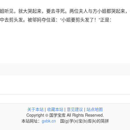
姐听见，就大哭起来，要去寻死。两位夫人与方小姐都哭起来，
中去剪头发。被邬妈夺住道：“小姐要剪头发了！”正是：
关于本站
|
收藏本站
|
意见建议
|
站点地图
Copyright © 国学宝库 All Rights Reserved.
本站网址：
gxbk.cn
国(g)学(x)宝(b)库(k)的简拼