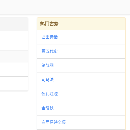
热门古籍
归田诗话
舊五代史
笔阵图
司马法
仪礼注疏
金陵秋
白居易诗全集