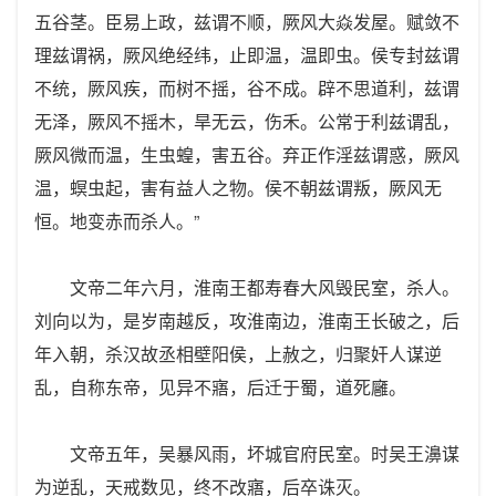
五谷茎。臣易上政，兹谓不顺，厥风大焱发屋。赋敛不
理兹谓祸，厥风绝经纬，止即温，温即虫。侯专封兹谓
不统，厥风疾，而树不摇，谷不成。辟不思道利，兹谓
无泽，厥风不摇木，旱无云，伤禾。公常于利兹谓乱，
厥风微而温，生虫蝗，害五谷。弃正作淫兹谓惑，厥风
温，螟虫起，害有益人之物。侯不朝兹谓叛，厥风无
恒。地变赤而杀人。”
文帝二年六月，淮南王都寿春大风毁民室，杀人。
刘向以为，是岁南越反，攻淮南边，淮南王长破之，后
年入朝，杀汉故丞相壁阳侯，上赦之，归聚奸人谋逆
乱，自称东帝，见异不寤，后迁于蜀，道死廱。
文帝五年，吴暴风雨，坏城官府民室。时吴王濞谋
为逆乱，天戒数见，终不改寤，后卒诛灭。