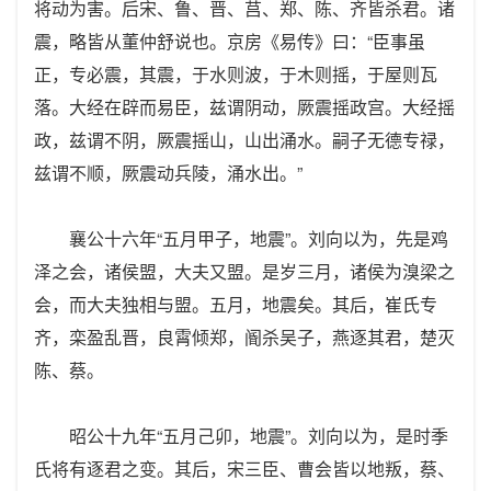
将动为害。后宋、鲁、晋、莒、郑、陈、齐皆杀君。诸
震，略皆从董仲舒说也。京房《易传》曰：“臣事虽
正，专必震，其震，于水则波，于木则摇，于屋则瓦
落。大经在辟而易臣，兹谓阴动，厥震摇政宫。大经摇
政，兹谓不阴，厥震摇山，山出涌水。嗣子无德专禄，
兹谓不顺，厥震动兵陵，涌水出。”
襄公十六年“五月甲子，地震”。刘向以为，先是鸡
泽之会，诸侯盟，大夫又盟。是岁三月，诸侯为溴梁之
会，而大夫独相与盟。五月，地震矣。其后，崔氏专
齐，栾盈乱晋，良霄倾郑，阍杀吴子，燕逐其君，楚灭
陈、蔡。
昭公十九年“五月己卯，地震”。刘向以为，是时季
氏将有逐君之变。其后，宋三臣、曹会皆以地叛，蔡、