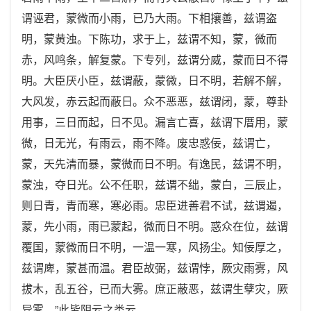
谓诬君，蒙微而小雨，已乃大雨。下相攘善，兹谓盗
明，蒙黄浊。下陈功，求于上，兹谓不知，蒙，微而
赤，风鸣条，解复蒙。下专列，兹谓分威，蒙而日不得
明。大臣厌小臣，兹谓蔽，蒙微，日不明，若解不解，
大风发，赤云起而蔽日。众不恶恶，兹谓闭，蒙，尊卦
用事，三日而起，日不见。漏言亡喜，兹谓下厝用，蒙
微，日无光，有雨云，雨不降。废忠惑佞，兹谓亡，
蒙，天先清而暴，蒙微而日不明。有逸民，兹谓不明，
蒙浊，夺日光。公不任职，兹谓不绌，蒙白，三辰止，
则日青，青而寒，寒必雨。忠臣进善君不试，兹谓遏，
蒙，先小雨，雨已蒙起，微而日不明。惑众在位，兹谓
覆国，蒙微而日不明，一温一寒，风扬尘。知佞厚之，
兹谓庳，蒙甚而温。君臣故弼，兹谓悖，厥灾雨雾，风
拔木，乱五谷，已而大雾。庶正蔽恶，兹谓生孽灾，厥
异雾。”此皆阴云之类云。