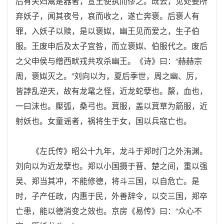
后有夫妇鬻是器者，宣王使执而僇之。既去，见处妾所
弃妖子，闻其夜号，哀而收之，遂亡奔褒。后褒人有
罪，入妖子以赎，是以褒姒，幽王见而爱之，生子伯
服。王废申后及太子宜咎，而立褒姒、伯服代之。废后
之父申侯与缯西畎戎共攻杀幽王。《诗》曰：“赫赫宗
周，褒姒灭之。”刘向以为，夏后季世，周之幽、厉，
皆誖乱逆天，故有龙鼋之怪，近龙蛇孽也。漦，血也，
一曰沫也。檿弧，桑弓也。萁服，盖以萁草为箭服，近
射妖也。女童谣者，祸将生于女，国以兵寇亡也。
《左氏传》昭公十九年，龙斗于郑时门之外洧渊。
刘向以为近龙孽也。郑以小国摄于晋、楚之间，重以强
吴、郑当其冲，不能修德，将斗三国，以自危亡。是
时，子产任政，内惠于民，外善辞令，以交三国，郑卒
亡患，能以德消变之效也。京房《易传》曰：“众心不