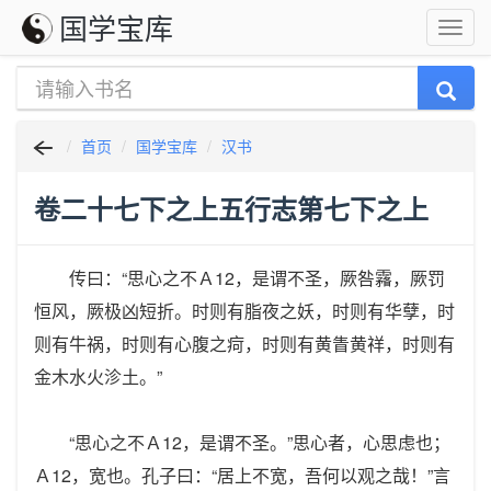
国学宝库
首页
国学宝库
汉书
卷二十七下之上五行志第七下之上
传曰：“思心之不Ａ12，是谓不圣，厥咎霿，厥罚
恒风，厥极凶短折。时则有脂夜之妖，时则有华孽，时
则有牛祸，时则有心腹之疴，时则有黄眚黄祥，时则有
金木水火沴土。”
“思心之不Ａ12，是谓不圣。”思心者，心思虑也；
Ａ12，宽也。孔子曰：“居上不宽，吾何以观之哉！”言