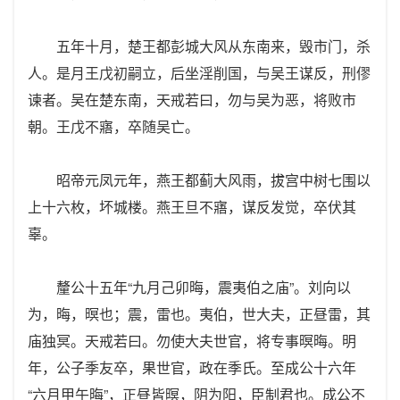
五年十月，楚王都彭城大风从东南来，毁市门，杀
人。是月王戊初嗣立，后坐淫削国，与吴王谋反，刑僇
谏者。吴在楚东南，天戒若曰，勿与吴为恶，将败市
朝。王戊不寤，卒随吴亡。
昭帝元凤元年，燕王都蓟大风雨，拔宫中树七围以
上十六枚，坏城楼。燕王旦不寤，谋反发觉，卒伏其
辜。
釐公十五年“九月己卯晦，震夷伯之庙”。刘向以
为，晦，暝也；震，雷也。夷伯，世大夫，正昼雷，其
庙独冥。天戒若曰。勿使大夫世官，将专事暝晦。明
年，公子季友卒，果世官，政在季氏。至成公十六年
“六月甲午晦”，正昼皆暝，阴为阳，臣制君也。成公不