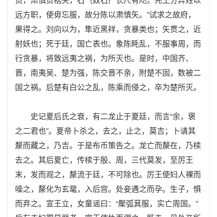
远方职，使毋忘服，故分陈以肃慎矢。”试求之故府，
果得之。刘向以为，隼近黑祥，贪暴类也；矢贯之，近
射妖也；死于廷，国亡表也。象陈眊乱，不服事周，而
行贪暴，将致远夷之祸，为所灭也。是时，中国齐、
晋，南夷吴、楚为强，陈交晋不亲，附楚不固，数被二
国之祸。后楚有白公之乱，陈乘而侵之，卒为楚所灭。
史记夏后氏之衰，有二龙止于夏廷，而言“余，褒
之二君也”。夏帝卜杀之，去之，止之，莫吉；卜请其
漦而藏之，乃吉。于是布币策告之。龙亡而漦在，乃椟
去之。其后夏亡，传椟于殷、周，三代莫发，至厉王
末，发而观之，漦流于廷，不可除也。厉王使妇人裸而
噪之，漦化为玄鼋，入后宫。处妾遇之而孕。生子，惧
而弃之。宣王立，女童谣曰：“檿弧萁服，实亡周国。”