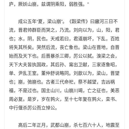
庐，厥妖山崩，兹谓阴乘阳，弱胜强。”
成公五年“夏，梁山崩”。《穀梁传》曰廱河三日不
流，晋君帅群臣而哭之，乃流。刘向以为，山，阳，君
也；水，阴，民也。天戒若曰，君道崩坏，下乱，百姓
将失其所矣。哭然后流，丧亡象也。梁山在晋地，自晋
始而及天下也。后晋暴杀三卿，厉公以弑。溴梁之会，
天下大夫皆执国政，其后孙、甯出卫献，三家逐鲁昭，
单、尹乱王室。董仲舒说略同。刘歆以为，梁山，晋望
也；崩，弛崩也。古者三代命祀，祭不越望，吉凶祸
福，不是过也。国主山川，山崩川竭，亡之征也，美恶
周必复。是岁，岁在鹑火，至十七年复在鹑火，栾书、
中行偃杀厉公而立悼公。
高后二年正月，武都山崩，杀七百六十人，地震至