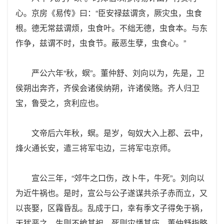
心。京房《易传》曰：“臣安禄兹谓贪，厥灾虫，虫食
根。德无常兹谓烦，虫食叶。不绌无德，虫食本。与东
作争，兹谓不时，虫食节。蔽恶生孽，虫食心。”
严公六年“秋，螟”。董仲舒、刘向以为，先是，卫
侯朔出奔齐，齐侯会诸侯纳朔，许诸侯赂。齐人归卫
宝，鲁受之，贪利应也。
文帝后六年秋，螟。是岁，匈奴大入上郡、云中，
烽火通长安，遣三将军屯边，三将军屯京师。
宣公三年，“郊牛之口伤，改卜牛，牛死”。刘向以
为近牛祸也。是时，宣公与公子遂谋共杀子赤而立，又
以丧娶，区霿昏乱。乱成于口，幸有季文子得免于祸，
天犹恶之，生则不飨其祀，死则灾燔其庙。董仲舒指略