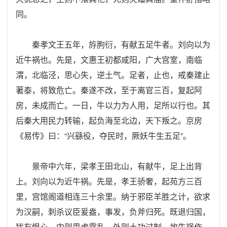
同。
秦孝文王五年，斿朐衍，有献五足牛者。刘向以为
近牛祸也。先是，文惠王初都咸阳，广大宫室，南临
渭，北临泾，思心失，逆土气。足者，止也，戒秦建止
著泰，将致危亡。秦遂不改，至于离官三百，复起阿
房，未成而亡。一日，牛以力为人用，足所以行也。其
后秦大用民力转输，起负海至北边，天下叛之。京房
《易传》曰：“兴繇役，夺民时，厥妖牛生五足”。
景帝中六年，梁孝王田北山，有献牛，足上出背
上。刘向以为近牛祸。先是，孝王骄奢，起苑方三百
里，宫馆阁道相连三十余里。纳于邪臣羊胜之计，欲求
为汉嗣，刺杀议臣爰盎，事发，负斧归死。既退归国，
犹有恨心，内则思虑霿乱，外则土功过制，故牛祸作。