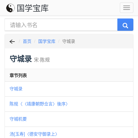
国学宝库
首页
国学宝库
守城录
守城录
宋·陈规
章节列表
守城录
陈规〈〈靖康朝野佥言〉後序〉
守城机要
汤[玉寿]〈德安守御录上〉