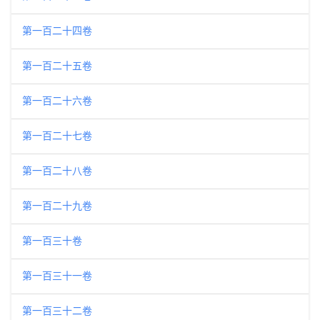
第一百二十四卷
第一百二十五卷
第一百二十六卷
第一百二十七卷
第一百二十八卷
第一百二十九卷
第一百三十卷
第一百三十一卷
第一百三十二卷