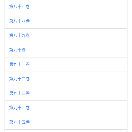
第八十七卷
第八十八卷
第八十九卷
第九十卷
第九十一卷
第九十二卷
第九十三卷
第九十四卷
第九十五卷