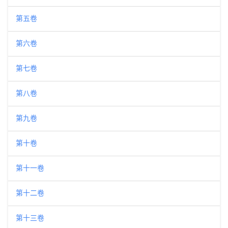
第五卷
第六卷
第七卷
第八卷
第九卷
第十卷
第十一卷
第十二卷
第十三卷