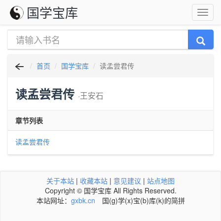
国学宝库
首页
国学宝库
读孟尝君传
读孟尝君传
·王安石
章节列表
读孟尝君传
关于本站
|
收藏本站
|
意见建议
|
站点地图
Copyright © 国学宝库 All Rights Reserved.
本站网址：
gxbk.cn
国(g)学(x)宝(b)库(k)的简拼