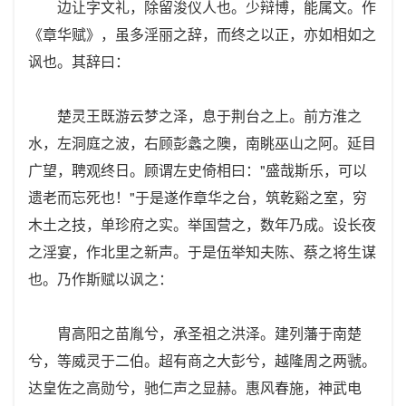
边让字文礼，除留浚仪人也。少辩博，能属文。作
《章华赋》，虽多淫丽之辞，而终之以正，亦如相如之
讽也。其辞曰：
楚灵王既游云梦之泽，息于荆台之上。前方淮之
水，左洞庭之波，右顾彭蠡之隩，南眺巫山之阿。延目
广望，聘观终日。顾谓左史倚相曰："盛哉斯乐，可以
遗老而忘死也！"于是遂作章华之台，筑乾谿之室，穷
木土之技，单珍府之实。举国营之，数年乃成。设长夜
之淫宴，作北里之新声。于是伍举知夫陈、蔡之将生谋
也。乃作斯赋以讽之：
胄高阳之苗胤兮，承圣祖之洪泽。建列藩于南楚
兮，等威灵于二伯。超有商之大彭兮，越隆周之两虢。
达皇佐之高勋兮，驰仁声之显赫。惠风春施，神武电