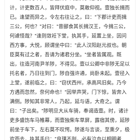
计，计吏数百人，皆拜伏庭中，莫敢仰视。壹独长揖而
已。逢望而异之，令左右往让之，曰："下郡计吏而揖
三公，何也？"对曰："昔郦食其长揖汉王，今揖三公，
何遽怪哉？"逢则敛衽下堂，执其手，延置上坐，因问
西方事，大悦，顾谓坐中曰："此人汉阳赵元叔也。朝
臣莫有过之者，吾请为诸君分坐。"坐者皆属观。既
出，往造河南尹羊陟，不得见。壹以公卿中非陟无足以
托名者，乃日往到门，陟自强许通，尚卧未起。壹径入
上堂，遂前临之，曰："窃伏西州，承高风旧矣。乃今
方遇而忽然，奈何命也！"因举声哭，门下惊，皆奔入
满侧。陟知其非常人，乃起，延与语，大奇之。谓
曰："子出矣。"陟明旦大从车骑，奉谒造壹。时，诸计
吏多盛饬车马帷幕，而壹独柴车草屏，露宿其傍，延陟
前坐于车下，左右莫不叹愕。陟遂与言谈，至熏夕，极
欢而去，执其手曰："良璞不剖，必有泣血以相明者