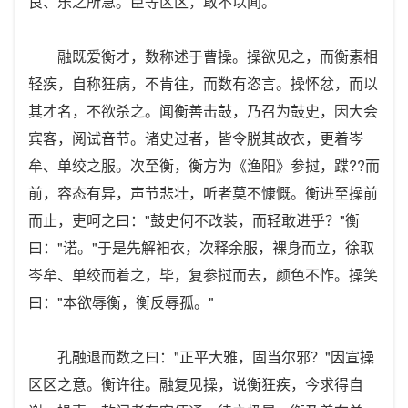
良、乐之所急。臣等区区，敢不以闻。
融既爱衡才，数称述于曹操。操欲见之，而衡素相
轻疾，自称狂病，不肯往，而数有恣言。操怀忿，而以
其才名，不欲杀之。闻衡善击鼓，乃召为鼓史，因大会
宾客，阅试音节。诸史过者，皆令脱其故衣，更着岑
牟、单绞之服。次至衡，衡方为《渔阳》参挝，蹀??而
前，容态有异，声节悲壮，听者莫不慷慨。衡进至操前
而止，吏呵之曰："鼓史何不改装，而轻敢进乎？"衡
曰："诺。"于是先解衵衣，次释余服，裸身而立，徐取
岑牟、单绞而着之，毕，复参挝而去，颜色不怍。操笑
曰："本欲辱衡，衡反辱孤。"
孔融退而数之曰："正平大雅，固当尔邪？"因宣操
区区之意。衡许往。融复见操，说衡狂疾，今求得自