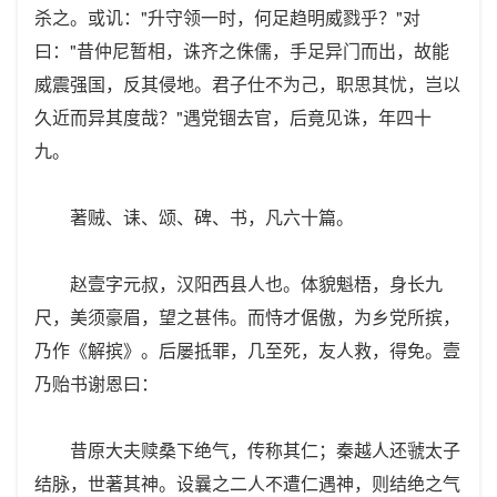
杀之。或讥："升守领一时，何足趋明威戮乎？"对
曰："昔仲尼暂相，诛齐之侏儒，手足异门而出，故能
威震强国，反其侵地。君子仕不为己，职思其忧，岂以
久近而异其度哉？"遇党锢去官，后竟见诛，年四十
九。
著贼、诔、颂、碑、书，凡六十篇。
赵壹字元叔，汉阳西县人也。体貌魁梧，身长九
尺，美须豪眉，望之甚伟。而恃才倨傲，为乡党所摈，
乃作《解摈》。后屡抵罪，几至死，友人救，得免。壹
乃贻书谢恩曰：
昔原大夫赎桑下绝气，传称其仁；秦越人还虢太子
结脉，世著其神。设曩之二人不遭仁遇神，则结绝之气