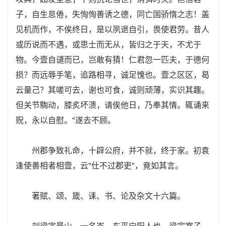
子，自生怠倦，失恂恂善诱之德，同亡国骄惰之志！盖
见机而作，不俟终日，是以夙退自引，畏使君劳。昔人
或历说而不遇，或思士而无从，皆归之于天，不尤于
物。今壹自谴而已，岂敢有猜！仁君忽一匹夫，于德何
损？而远辱手笔，追路相寻，诚足愧也。壹之区区，曷
云量己？其嗟可去，谢也可食，诚则顽薄，实识其趣。
但关节騊动，膝炙坏溃，请俟他日，乃奉其情。辄诵来
贶，永以自慰。"遂去不顾。
州郡争致礼命，十辟公府，并不就，终于家。初袁
逢使善相者相壹，云"仕不过郡吏"，竟如其言。
著赋、颂、箴、诔、书、论及杂文十六篇。
刘梁字曼山，一名岑，东平宁阳人也。梁宗室子