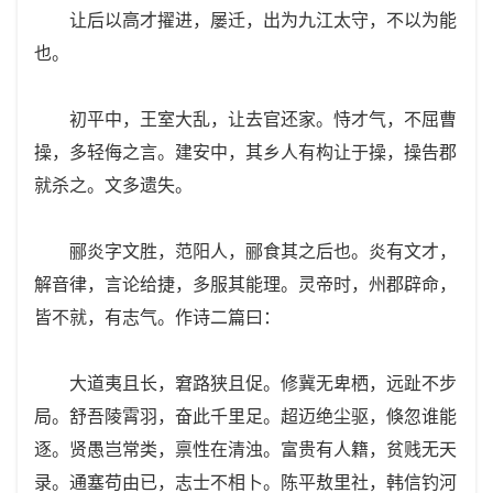
让后以高才擢进，屡迁，出为九江太守，不以为能
也。
初平中，王室大乱，让去官还家。恃才气，不屈曹
操，多轻侮之言。建安中，其乡人有构让于操，操告郡
就杀之。文多遗失。
郦炎字文胜，范阳人，郦食其之后也。炎有文才，
解音律，言论给捷，多服其能理。灵帝时，州郡辟命，
皆不就，有志气。作诗二篇曰：
大道夷且长，窘路狭且促。修冀无卑栖，远趾不步
局。舒吾陵霄羽，奋此千里足。超迈绝尘驱，倏忽谁能
逐。贤愚岂常类，禀性在清浊。富贵有人籍，贫贱无天
录。通塞苟由已，志士不相卜。陈平敖里社，韩信钓河