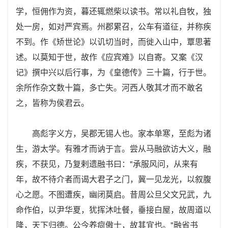
学，恒佣作为资，暮还辄燃柴以读书。常以礼自牧，独
处一房，如对严宾焉。州郡累召，公车有道征，并称疾
不到。作《矫世论》以讥切当时，而徙入山中，覃思著
述。以莫知于世，故作《应宾难》以自寄。又案《汉
记》撰中兴以后行事，为《皇德传》三十篇，行于世。
余所作杂文数十篇，多亡失。河西人敬其才而不敢名
之，皆称为侯君云。
高彪字义方，吴郡无锡人也。家本单寒，至彪为诸
生，游太学。有雅才而讷于言。尝从马融欲访大义，融
疾，不获见，乃复剌遗融书曰："承服风问，从来有
年，故不待介者而谒大君子之门，冀一见龙光，以叙腹
心之愿。不图遭疾，幽闭莫启。昔周公旦父文兄武，九
命作伯，以尹华夏，犹挥沐吐餐，垂接白屋，故周道以
隆，天下归德。公今养疴傲士，故其宜也。"融省书