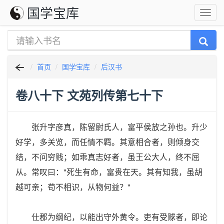
国学宝库
首页
国学宝库
后汉书
卷八十下 文苑列传第七十下
张升字彦真，陈留尉氏人，富平侯放之孙也。升少
好学，多关览，而任情不羁。其意相合者，则倾身交
结，不问穷贱；如乖真志好者，虽王公大人，终不屈
从。常叹曰："死生有命，富贵在天。其有知我，虽胡
越可亲；苟不相识，从物何益？"
仕郡为纲纪，以能出守外黄令。吏有受赇者，即论