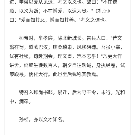
进，申侯以爱从见退：考之以义也。故曰："不在逆
顺，以义为断；不在憎爱，以道为贵。"《礼记》
曰："爱而知其恶，憎而知其善。"考义之谓也。
桓帝时，举孝廉，除北新城长。告县人曰："昔文
翁在蜀，道著巴汉；庚桑琐隶，风移碨磥。吾虽小宰，
犹有社稷，苟赴期会，理文墨，岂本志乎！"乃更大作
讲舍，延聚生徙数百人，朝夕自往劝诫，身执经卷，试
策殿最，儒化大行。此邑至后犹称其教焉。
特召入拜尚书郎。累迁，后为野王令，未行。光和
中，病卒。
孙桢，亦以文才知名。