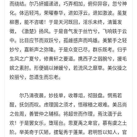
而绕结。尔乃妍媚递进，巧弄相加，俯仰异容，忽兮神
化。体迅轻鸿，荣曜春华，进如浮云，退如激波。虽复
柳惠，能不咨嗟！于是天河既回，淫乐未终，清籥发
徵，《激楚》扬风。于是音气发于丝竹兮，飞响轶于云
中。比目应节而双跃兮，孤雌感声而鸣雄。美繁手之轻
妙兮，嘉新声之弥隆。于是众变已尽，群乐既考。归乎
生风之广夏兮，修黄轩之要道。携西子之弱腕兮，援毛
嫔之素肘。形便娟以婵媛兮，若流风之靡草。美仪操之
姣丽兮，忽遗生而忘老。
尔乃清夜晨，妙技单，收尊俎，彻鼓盘。惘焉若
酲，抚剑而叹。虑理国之须才，悟稼穑之艰难。美吕尚
之佐周，善管仲之辅桓。将超世而作理，焉沈湎于此
欢！于是罢女乐，堕瑶台。思夏禹之卑官，慕有虞之土
阶。举英奇于仄陋，拔髦秀于蓬莱。君明哲以知人，官