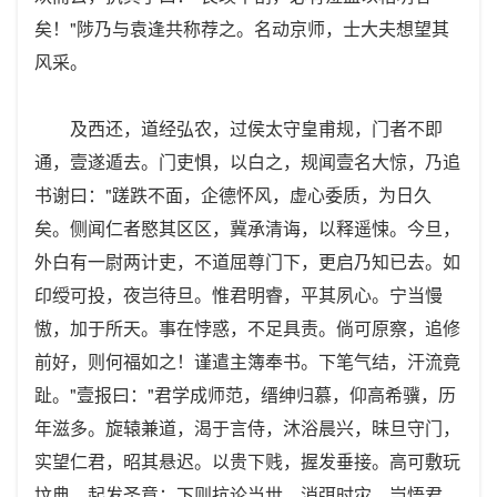
矣！"陟乃与袁逢共称荐之。名动京师，士大夫想望其
风采。
及西还，道经弘农，过侯太守皇甫规，门者不即
通，壹遂遁去。门吏惧，以白之，规闻壹名大惊，乃追
书谢曰："蹉跌不面，企德怀风，虚心委质，为日久
矣。侧闻仁者愍其区区，冀承清诲，以释遥悚。今旦，
外白有一尉两计吏，不道屈尊门下，更启乃知已去。如
印绶可投，夜岂待旦。惟君明睿，平其夙心。宁当慢
慠，加于所天。事在悖惑，不足具责。倘可原察，追修
前好，则何福如之！谨遣主簿奉书。下笔气结，汗流竟
趾。"壹报曰："君学成师范，缙绅归慕，仰高希骥，历
年滋多。旋辕兼道，渴于言侍，沐浴晨兴，昧旦守门，
实望仁君，昭其悬迟。以贵下贱，握发垂接。高可敷玩
坟典，起发圣意；下则抗论当世，消弭时灾。岂悟君