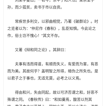
孙，而少孤贫，卖书于市以自资。
常疾世多利交，以邪曲相党，乃著《破群论》。时
之览者以为："仲尼作《春秋》，乱臣知惧。今此论之
作，俗士岂不愧心！"其文不存。
又著《辩和同之论》。其辞曰：
夫事有违而得道，有顺而失义，有爱而为害，有恶
而为美。其故何乎？盖明智之所得，暗伪之所失也。是
以君子之于事也，无适无莫，必考之以义焉。
得由和兴，失由同起，故以可济否谓之和，好恶不
殊谓之同。《春秋传》曰："和如羹焉，酸苦以剂其