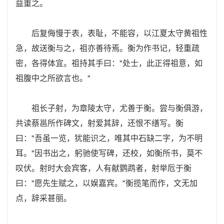
益重之。
后复侮慢于表，表耻，不能容，以江夏太守黄祖性
急，故送衡与之，祖亦善待焉。衡为作书记，轻重疏
密，各得体宜。祖持其手曰："处士，此正得祖意，如
祖腹中之所欲言也。"
祖长子射，为章陵太守，尤善于衡。尝与衡俱游，
共读蔡邕所作碑文，射爱其辞，还恨不缮写。衡
曰："吾虽一览，犹能识之，唯其中石缺二字，为不明
耳。"因书出之，躬驰使写碑，还校，如衡所书，莫不
叹伏。射时大会宾客，人有献鹦鹉者，射举卮于衡
曰："愿先生赋之，以娱嘉宾。"衡揽笔而作，文无加
点，辞采甚丽。