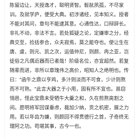
陈留边让，天授逸才，聪明贤智。髫龀夙孤，不尽家
训。及就学庐，便受大典。初涉诸经，见本知义。授者
不能对其问，章句不能逮其意。心通性达，口辩辞长。
非礼不动，非法不言。若处狐疑之论，定嫌审之分，经
典交至，捡括参合，众夫寂焉，莫之能夺也。使让生在
唐、虞，则元、凯之次，运值仲尼，则颜、冉之亚，岂
徒俗之凡偶近器而已者哉！阶级名位，亦宜超然。若复
随辈而进，非所以章瑰伟之高价，昭知人之绝明也。传
曰："函牛之鼎以亨鸡，多汁则淡而不可食，少计则熬
而不可熟。"此言大器之于小用，固有所不宜也。邕窃
悁邑，怪此宝鼎未受牺牛大羹之和，久在煎熬脔割之
间。愿明将军回谋垂虑，裁加少纳，贡之机密，展之力
用。若以年齿为嫌，则颜回不得贯德行之首，子奇终无
理阿之功。苟堪其事，古今一也。