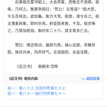
后黄祖在蒙冲船上，大会宾客，而衡言不逊顺，祖
惭，乃呵之。衡更熟视曰："死公！云等道？"祖大怒，
令五百将出，欲加箠。衡方大骂，祖恚，遂令杀之。祖
主簿素疾衡，即时杀焉。射徒跣来救，不及。祖亦悔
之，乃厚加棺敛。衡时年二十六，其文章多亡云。
赞曰：情志既动，篇辞为贵。抽心呈貌，非雕非
蔚。殊状共体，同声异气。言观丽则，永监淫费。
《后汉书》 南朝宋·范晔
《后汉书》相关内容:
>> 返回目录
前一：卷八十上 文苑列传第七十上
后一：卷八十一 独行列传第七十一