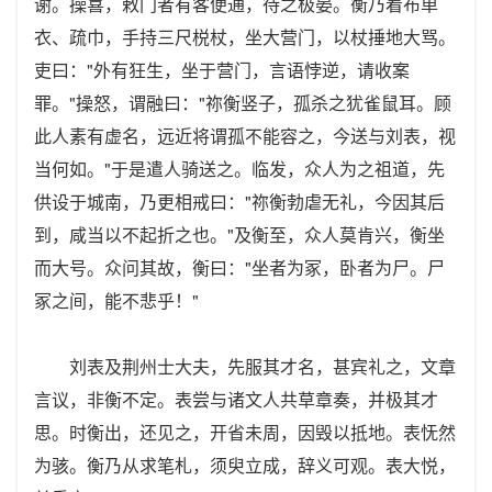
谢。操喜，敕门者有客便通，待之极晏。衡乃着布单
衣、疏巾，手持三尺棁杖，坐大营门，以杖捶地大骂。
吏曰："外有狂生，坐于营门，言语悖逆，请收案
罪。"操怒，谓融曰："祢衡竖子，孤杀之犹雀鼠耳。顾
此人素有虚名，远近将谓孤不能容之，今送与刘表，视
当何如。"于是遣人骑送之。临发，众人为之祖道，先
供设于城南，乃更相戒曰："祢衡勃虐无礼，今因其后
到，咸当以不起折之也。"及衡至，众人莫肯兴，衡坐
而大号。众问其故，衡曰："坐者为冢，卧者为尸。尸
冢之间，能不悲乎！"
刘表及荆州士大夫，先服其才名，甚宾礼之，文章
言议，非衡不定。表尝与诸文人共草章奏，并极其才
思。时衡出，还见之，开省未周，因毁以抵地。表怃然
为骇。衡乃从求笔札，须臾立成，辞义可观。表大悦，