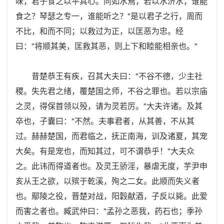
味，君子食之以平其心。同如水焉，若以水济水，谁能
食之？琴瑟之专一，谁能听之？"是以君子之行，周而
不比，和而不同；以救过为正，以匡恶为忠。经
曰："将顺其美，匡救其恶，则上下和睦能相亲也。"
昔楚恭王有疾，召其大夫曰："不谷不德，少主社
稷。失先君之绪，覆楚国之师，不谷之罪也。若以宗庙
之灵，得保首领以殁，请为灵若厉。"大夫许诸。及其
卒也，子囊曰："不然。夫事君者，从其善，不从其
过。赫赫楚国，而君临之，抚正南海，训及诸夏，其宠
大矣。有是宠也，而知其过，可不谓恭乎！"大夫众
之。此讳而得道者也。及灵王骄淫，暴虐无度，芋尹申
亥从王之欲，以殡于乾溪，殉之二女。此顺而失义者
也。鄢陵之役，晋楚对战，阳穀献酒，子反以毙。此爱
而害之者也。臧武仲曰："孟孙之恶我，药石也；季孙