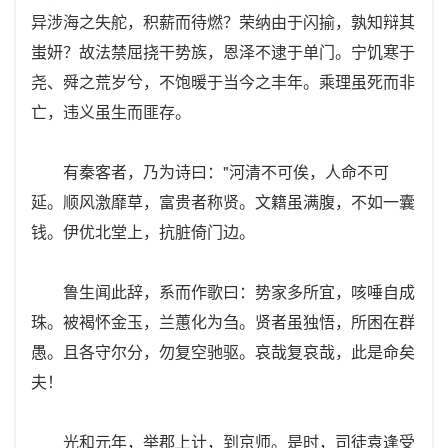
异涉海之失舵，积薪而待燃？荣纳由于闪揄，孰知辩其
蚩妍？故法禁屈挠干势族，恩泽不逮于单门。宁饥寒于
尧、舜之荒岁兮，不饱暖于当今之丰年。乘理虽死而非
亡，违义虽生而匪存。
有秦客者，乃为诗曰："河清不可俟，人命不可
延。顺风激靡草，富贵者称贤。文籍虽满腹，不如一囊
钱。伊优北堂上，抗脏倚门边。
鲁生闻此辞，系而作歌曰：势家多所宜，咳唾自成
珠。被褐怀金玉，兰蕙化为刍。贤者虽独悟，所困在群
愚。且各守尔分，勿复空驰驱。哀哉复哀哉，此是命矣
夫！
光和元年，举郡上计，到京师。是时，司徒袁逢受