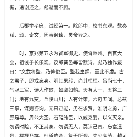
惭，追谢还之，彪逝而不顾。
后郡举孝廉，试经第一。除郎中，校书东观。数奏
赋、颂、奇文，因事讽谏，灵帝异之。
时，京兆第五永为督军御史，使督幽州。百官大
会，祖饯于长乐观。议郎葵邑等皆赋诗，彪乃独作箴
曰："文武将坠，乃俾俊臣。整我皇纲，董此不虔。古
之君子，即戎忘身。明其果毅，尚其桓桓。吕尚七十，
气冠三军，诗人作歌，如鹰如鹯。天有太一，五将三
门；地有九变，丘陵山川；人有计策，六奇五间。总兹
三事，谋则咨询。无曰己能，务在求贤，淮阴之勇，广
野是尊。周公大圣，石碏纯臣，以威克爱，以义灭亲。
勿谓时险，不正其身。勿谓无人，莫识己真。忘富遗
贵，福禄乃存。枉道依合，复无所观。先公高节，越可