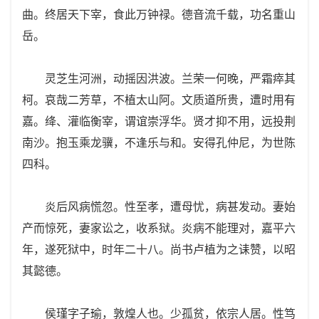
曲。终居天下宰，食此万钟禄。德音流千载，功名重山
岳。
灵芝生河洲，动摇因洪波。兰荣一何晚，严霜瘁其
柯。哀哉二芳草，不植太山阿。文质道所贵，遭时用有
嘉。绛、灌临衡宰，谓谊崇浮华。贤才抑不用，远投荆
南沙。抱玉乘龙骥，不逢乐与和。安得孔仲尼，为世陈
四科。
炎后风病慌忽。性至孝，遭母忧，病甚发动。妻始
产而惊死，妻家讼之，收系狱。炎病不能理对，嘉平六
年，遂死狱中，时年二十八。尚书卢植为之诔赞，以昭
其懿德。
侯瑾字子瑜，敦煌人也。少孤贫，依宗人居。性笃