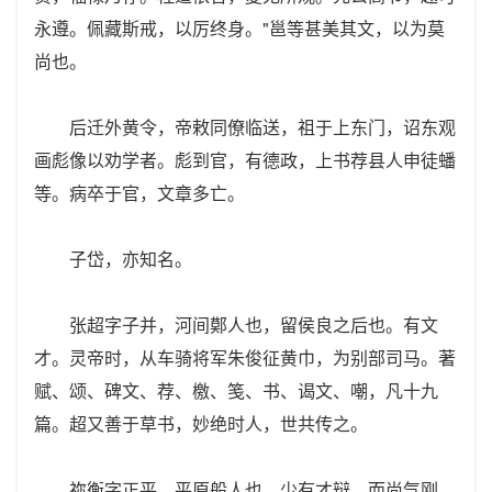
永遵。佩藏斯戒，以厉终身。"邕等甚美其文，以为莫
尚也。
后迁外黄令，帝敕同僚临送，祖于上东门，诏东观
画彪像以劝学者。彪到官，有德政，上书荐县人申徒蟠
等。病卒于官，文章多亡。
子岱，亦知名。
张超字子并，河间鄚人也，留侯良之后也。有文
才。灵帝时，从车骑将军朱俊征黄巾，为别部司马。著
赋、颂、碑文、荐、檄、笺、书、谒文、嘲，凡十九
篇。超又善于草书，妙绝时人，世共传之。
祢衡字正平，平原般人也。少有才辩，而尚气刚