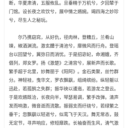
断，华夏肃清，五服攸乱。旦垂精于万机兮，夕回辇于
门馆。设长夜之欢饮兮，展中情之嬿婉。竭四海之妙珍
兮，尽生人之秘玩。
尔乃携窈窕，从好仇，径肉林，登糟丘，兰肴山
竦，椒酒渊流。激玄醴于清池兮，靡微风而行舟。登瑶
台以回望兮，冀弥日而消忧。于是招宓妃，命湘娥，齐
倡列，郑女罗。扬《激楚》之清宫兮，展新声而长歌。
繁手超于北里，妙舞丽于《阳阿》。金石类聚，丝竹群
分。神轻袿，曳华文，罗衣飘飖，组绮缤纷。纵轻躯以
迅赴，若孤鹄之失群；振华袂以逶迤，若游龙之登云。
于是欢嬿既洽，长夜向半，琴瑟易调，繁手改弹。清声
发而响激，微音逝而流散。振弱支而纡绕兮，若绿繁之
垂干；忽飘飖以轻逝兮，似鸾飞于天汉。舞无常态，鼓
无定节，寻声响应，修短靡跌。长袖奋而生风，清气激