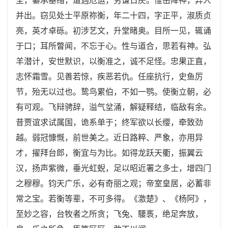
并出。窃见处士平原祢衡，年二十四，字正平，淑质贞
亮，英才卓砾。初涉艺文，升堂睹奥。目所一见，辄诵
于口；耳所瞥闻，不忘于心。性与道合，思若有神。弘
羊潜计，安世默识，以衡准之，诚不足怪。忠果正直，
志怀霜雪。见善若惊，疾恶若仇。任座抗行，史鱼厉
节，殆无以过也。鸷鸟累伯，不如一鹗。使衡立朝，必
有可观。飞辩骋辞，溢气坌涌，解疑释结，临敌有余。
昔贾谊求试属国，诡系单于；终军欲以长缨，牵致劲
越。弱冠慷慨，前世美之。近日路粹、严象，亦用异
才，擢拜台郎，衡宜与为比。如得龙跃天衢，振翼云
汉，扬声紫微，垂光虹蜺，足以昭近署之多士，增四门
之穆穆。钧天广乐，必有奇丽之观；帝室皇居，必蓄非
常之宝。若衡等辈，不可多得。《激楚》、《杨阿》，
至妙之容，台牧者之所贪；飞兔、騕褭，绝足奔放，