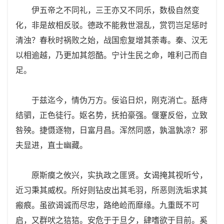
伊五帝之不同礼，三王亦又不同乐，数极自然变
化，非是故相反驳。德政不能救世混乱，赏罚岂足惩时
清浊？春秋时祸败之始，战国愈复增其荼毒。秦、汉无
以相逾越，乃更加其怨酷。宁计生民之命，唯利己而自
足。
于兹迄今，情伪万方。佞谄日炽，刚克消亡。舐痔
结驷，正色徒行。妪名势，抚拍豪强。偃蹇反俗，立致
咎殃。捷慑逐物，日富月昌。浑然同惑，孰温孰凉？邪
夫显进，直士幽藏。
原斯瘼之攸兴，实执政之匪贤。女谒掩其视听兮，
近习秉其威权。所好则钻皮出其毛羽，所恶则洗垢求其
瘢痕。虽欲谒诚而尽忠，路绝崄而靡缘。九重既不可
启，又群吠之狺狺。安危于于旦夕，肆嗜欲于目前。奚