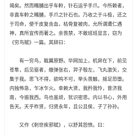
竭矣。然而糒脯出乎车軨，针石运乎手爪。今所赖者，
非直车軨之糒脯，手爪之针石也。乃收之于斗极，还之
于司命，使干皮复含血，枯骨复被肉，允所谓遭仁遇
神，真所宜传而著之。余畏禁，不敢班班显言，窃为
《穷鸟赋》一篇。其辞曰：
有一穷鸟，戢翼原野。毕网加上，机穽在下，前见
苍隼，后见驱者，缴弹张右，羿子彀左，飞丸激矢，交
集于我。思飞不得，欲鸣不可，举头畏触，摇足恐堕。
内独怖急，乍冰乍火。幸赖大贤，我矜我怜，昔济我
南，今振我西。鸟也虽顽，犹识密思。内以书心，外用
告天。天乎祚贤，归贤永年，且公且侯，子了孙孙。
又作《刺世疾邪赋》，以舒其怨愤。曰：