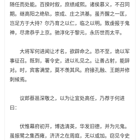
随任而处能。百揆时叙，庶绩咸熙。诸侯慕义，不召同
期。继高阳之绝轨，崇成、庄之洪基。虽齐醒之一匡，
岂足方于大持？尔乃育之以仁，临之以明。致虔报于鬼
神，尽肃恭乎上京。驰淳化于黎元，永历世而太平。
大将军何进闻让才名，欲辟命之。恐不至，诡以军
事征召。既到，署令史，进以礼见之。让善占射，能辞
对。时，宾客满堂，莫不羡其风。府掾孔融、王朗并修
刺候焉。
议郎蔡邕深敬之，以为让宜处高任，乃荐于何进
曰：
伏惟幕府初开，博选清英，华发旧德，并为元鬼。
虽振鹭之集西雍，济济之在周庭，无以或加。窃见令史