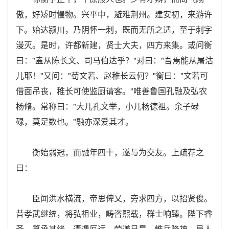
傲，好矫时慢物。兴平中，避难荆州。建安初，来游许
下。始达颍川，乃阴怀一剌，既而无所之适，至于刺字
漫灭。是时，许都新建，贤士大夫，四方来集。或问衡
曰："盍从陈长文、司马伯达乎？"对曰："吾焉能从屠沽
儿耶！"又问："荀文若、赵稚长云何？"衡曰："文若可
借面吊丧，稚长可使监厨请客。"唯善鲁国孔融及弘农
杨脩。常称曰："大儿孔文举，小儿杨德祖。余子碌
碌，莫足数也。"融亦深爱其才。
衡始弱冠，而融年四十，遂与为交友。上疏荐之
曰：
臣闻洪水横流，帝思俾乂，旁求四方，以招贤俊。
昔孝武继统，将弘祖业，畴咨熙载，群士响臻。陛下睿
圣，纂承基绪，遭遇厄运，劳谦日昃。惟岳降神，异人