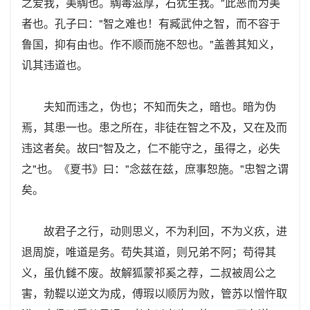
之爱我，美騊也。騊毒滋厚，石犹生我。"此恶而为美
者也。孔子曰："智之难也！有臧武仲之智，而不容于
鲁国，抑有由也。作不顺而施不恕也。"盖善其知义，
讥其违道也。
夫知而违之，伪也；不知而失之，暗也。暗为伪
焉，其患一也。患之所在，非徒在智之不及，又在及而
违这者矣。故曰"智及之，仁不能守之，虽得之，必失
之"也。《夏书》曰："念兹在兹，庶事恕施。"忠智之谓
矣。
故君子之行，动则思义，不为利回，不为义疚，进
退周旋，唯道是务。苟失其道，则兄弟不阿；苟得其
义，虽仇雠不废。故解狐蒙祁奚之荐，二叔被周公之
害，勃鞮以逆文为成，傅瑕以顺厉为败，管苏以憎忤取