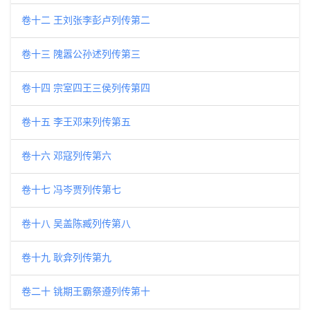
卷十二 王刘张李彭卢列传第二
卷十三 隗嚣公孙述列传第三
卷十四 宗室四王三侯列传第四
卷十五 李王邓来列传第五
卷十六 邓寇列传第六
卷十七 冯岑贾列传第七
卷十八 吴盖陈臧列传第八
卷十九 耿弇列传第九
卷二十 铫期王霸祭遵列传第十