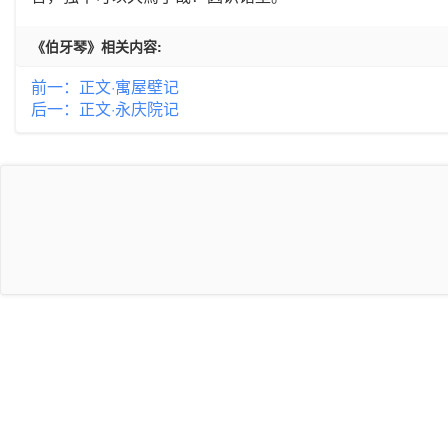
《伯牙琴》相关内容:
前一：正文·寓屋壁记
后一：正文·永庆院记