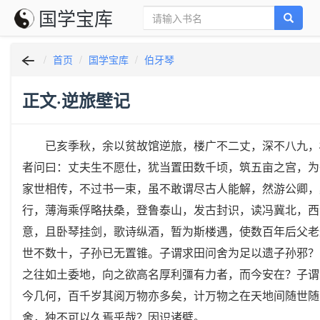
国学宝库
首页
国学宝库
伯牙琴
正文·逆旅壁记
已亥季秋，余以贫故馆逆旅，楼广不二丈，深不八九，椽
者问曰：丈夫生不愿仕，犹当置田数千顷，筑五亩之宫，为
家世相传，不过书一束，虽不敢谓尽古人能解，然游公卿，
行，薄海乘俘略扶桑，登鲁泰山，发古封识，读冯冀北，西
意，且卧琴挂剑，歌诗纵酒，暂为斯楼遇，使数百年后父老
世不数十，子孙已无置锥。子谓求田问舍为足以遗子孙邪？
之往如土委地，向之欲高名厚利彊有力者，而今安在？子谓
今几何，百千岁其阅万物亦多矣，计万物之在天地间随世随
舍，独不可以久焉乎哉？因识诸壁。