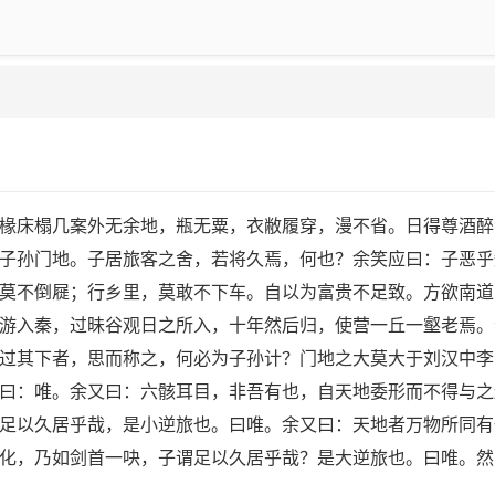
床榻几案外无余地，瓶无粟，衣敝履穿，漫不省。日得尊酒醉
子孙门地。子居旅客之舍，若将久焉，何也？余笑应曰：子恶乎
莫不倒屣；行乡里，莫敢不下车。自以为富贵不足致。方欲南道
游入秦，过昧谷观日之所入，十年然后归，使营一丘一壑老焉。
过其下者，思而称之，何必为子孙计？门地之大莫大于刘汉中李
曰：唯。余又曰：六骸耳目，非吾有也，自天地委形而不得与之
足以久居乎哉，是小逆旅也。曰唯。余又曰：天地者万物所同有
化，乃如剑首一吷，子谓足以久居乎哉？是大逆旅也。曰唯。然