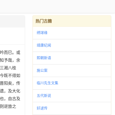
热门古籍
绣球缘
靖康纪闻
吟而巳。或
熙朝新语
知予哉，余
三湘八桂
施公案
今既不得如
临川先生文集
晋阳矣，传
遗，及大化
五代新说
也，自古及
则逆旅之
好逑传